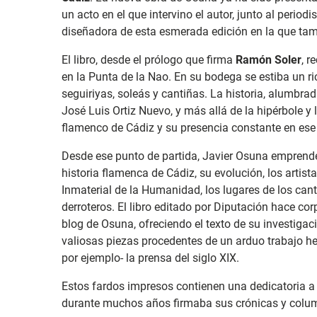
un acto en el que intervino el autor, junto al periodi
diseñadora de esta esmerada edición en la que ta
El libro, desde el prólogo que firma
Ramón Soler
, r
en la Punta de la Nao. En su bodega se estiba un ri
seguiriyas, soleás y cantiñas. La historia, alumbrad
José Luis Ortiz Nuevo, y más allá de la hipérbole y
flamenco de Cádiz y su presencia constante en ese 
Desde ese punto de partida, Javier Osuna emprende
historia flamenca de Cádiz, su evolución, los arti
Inmaterial de la Humanidad, los lugares de los cante
derroteros. El libro editado por Diputación hace co
blog de Osuna, ofreciendo el texto de su investigac
valiosas piezas procedentes de un arduo trabajo h
por ejemplo- la prensa del siglo XIX.
Estos fardos impresos contienen una dedicatoria a
durante muchos años firmaba sus crónicas y colu