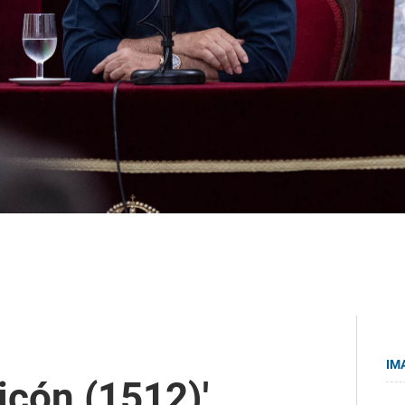
IM
icón (1512)',