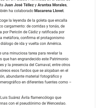
sta
Juan José Téllez
y
Arantxa Morales
,
mbién ha colaborado
Macarena Llovet
.
ecoge la leyenda de la goleta que encalla
co cargamento: de corridas y tonás, de
a por Pericón de Cádiz y ratificada por
 la metáfora, confirma el protagonismo
diálogo de ida y vuelta con América.
 una minuciosa tarea para revelar la
stas que han engrandecido este Patrimonio
s y la presencia del Carnaval, entre otros
rpóreos esos fardos que se alojaban en el
ión, abundante material fotográfico y
emerográfico en diferentes fuentes como –
 Luis Suárez Ávila flamencólogo que
mnas con el pseudónimo de Wenceslao.