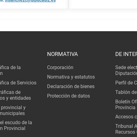
il:
msanchezc@dipucadiz.es
NORMATIVA
DE INTE
fica de la
Corporación
Sede elec
ón
Diputació
Normativa y estatutos
fica de Servicios
Perfil de 
Declaración de bienes
áficas de
Tablón de
Protección de datos
os y entidades
Boletín Ofi
 provincial y
Província
municipales
Accesos c
del escudo de la
Tribunal 
n Provincial
Recursos 