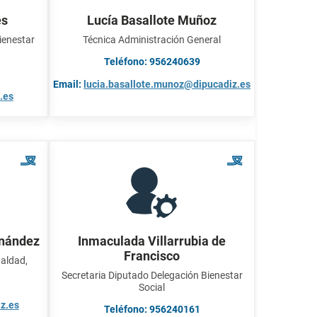
és
Lucía Basallote Muñoz
ienestar
Técnica Administración General
Teléfono: 956240639
Email:
lucia.basallote.munoz@dipucadiz.es
.es
rnández
Inmaculada Villarrubia de
Francisco
ualdad,
Secretaria Diputado Delegación Bienestar
Social
z.es
Teléfono: 956240161