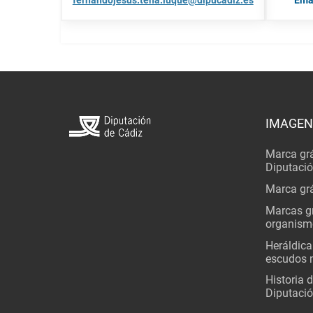
fernandojesus.tena.luque@dipucadiz.es
Ema
IMAGEN
Marca grá
Diputaci
Marca grá
Marcas gr
organism
Heráldica
escudos 
Historia 
Diputació