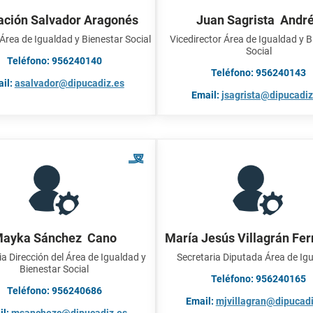
ación Salvador Aragonés
Juan Sagrista Andr
 Área de Igualdad y Bienestar Social
Vicedirector Área de Igualdad y B
Social
Teléfono: 956240140
Teléfono: 956240143
il:
asalvador@dipucadiz.es
Email:
jsagrista@dipucadiz
ayka Sánchez Cano
María Jesús Villagrán Fe
ia Dirección del Área de Igualdad y
Secretaria Diputada Área de Ig
Bienestar Social
Teléfono: 956240165
Teléfono: 956240686
Email:
mjvillagran@dipucadi