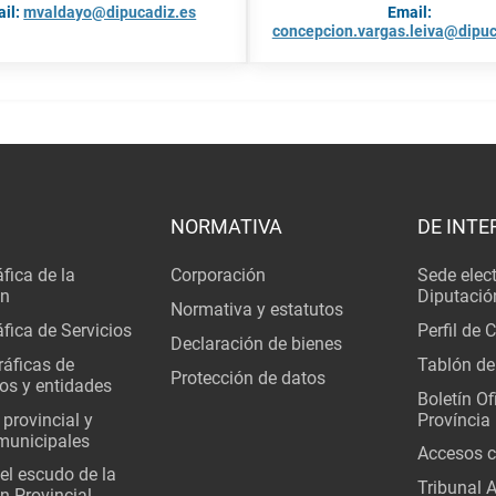
il:
mvaldayo@dipucadiz.es
Email:
concepcion.vargas.leiva@dipuc
NORMATIVA
DE INTE
fica de la
Corporación
Sede elec
ón
Diputació
Normativa y estatutos
fica de Servicios
Perfil de 
Declaración de bienes
áficas de
Tablón de
Protección de datos
os y entidades
Boletín Ofi
 provincial y
Província
municipales
Accesos c
del escudo de la
Tribunal 
n Provincial