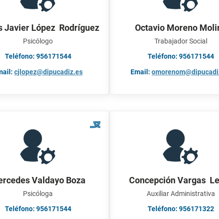
s Javier López Rodríguez
Octavio Moreno Moli
Psicólogo
Trabajador Social
Teléfono: 956171544
Teléfono: 956171544
mail:
cjlopez@dipucadiz.es
Email:
omorenom@dipucadi
rcedes Valdayo Boza
Concepción Vargas L
Psicóloga
Auxiliar Administrativa
Teléfono: 956171544
Teléfono: 956171322