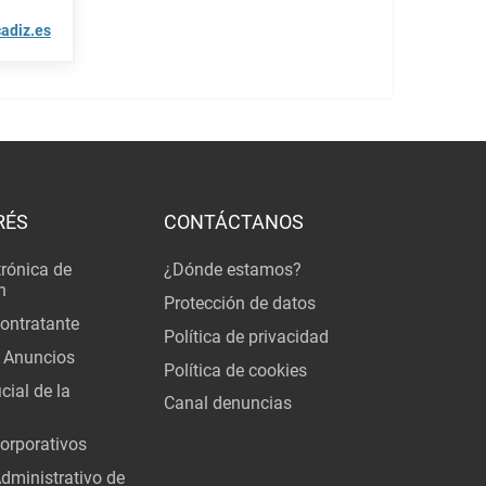
adiz.es
RÉS
CONTÁCTANOS
trónica de
¿Dónde estamos?
n
Protección de datos
Contratante
Política de privacidad
 Anuncios
Política de cookies
cial de la
Canal denuncias
orporativos
Administrativo de