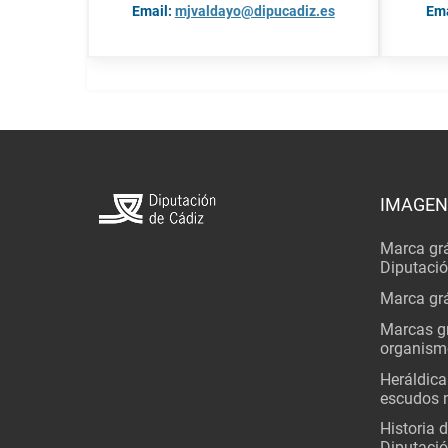
Email:
mjvaldayo@dipucadiz.es
Ema
IMAGEN
Marca grá
Diputaci
Marca grá
Marcas gr
organism
Heráldica
escudos 
Historia 
Diputació