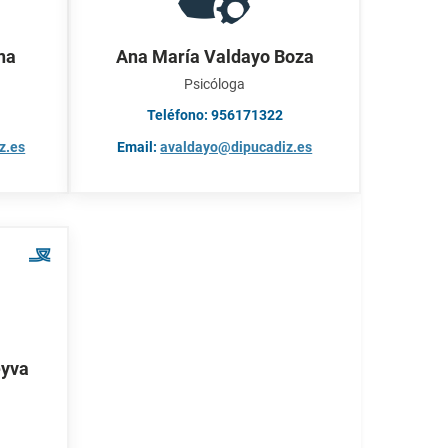
na
Ana María Valdayo Boza
Psicóloga
Teléfono: 956171322
z.es
Email:
avaldayo@dipucadiz.es
eyva