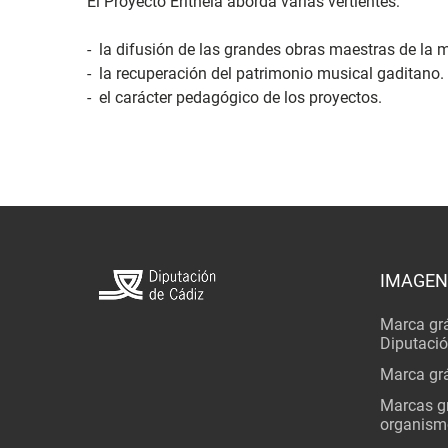
El Proyecto Eritheia aborda varias vertientes:
- la difusión de las grandes obras maestras de la
- la recuperación del patrimonio musical gaditano.
- el carácter pedagógico de los proyectos.
IMAGEN
Marca grá
Diputaci
Marca grá
Marcas gr
organism