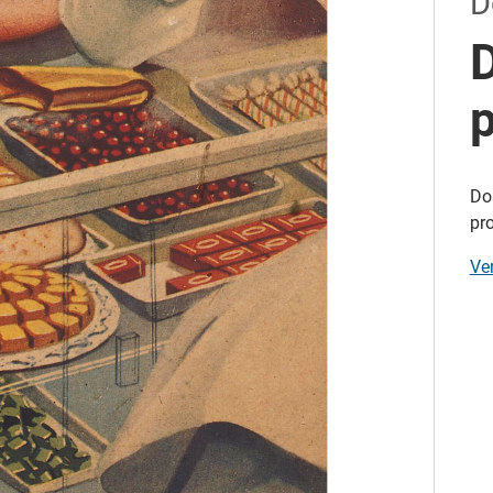
D
D
Do
pr
Ve