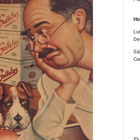
Ho
Lu
De
Sá
Ce