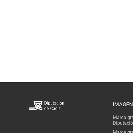
IMAGEN
Marca grá
Diputaci
Marca grá