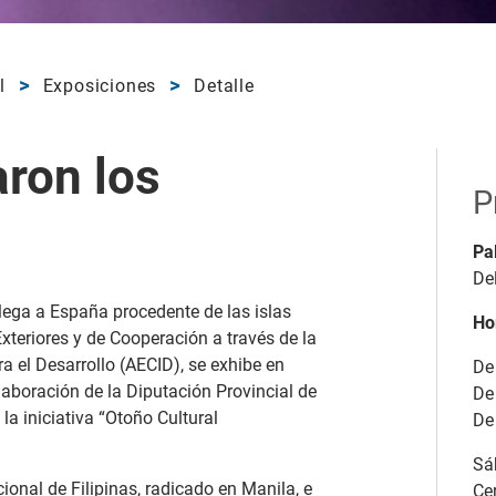
l
Exposiciones
Detalle
ron los
P
Pa
De
lega a España procedente de las islas
Ho
Exteriores y de Cooperación a través de la
 el Desarrollo (AECID), se exhibe en
De 
aboración de la Diputación Provincial de
De
la iniciativa “Otoño Cultural
De
Sá
onal de Filipinas, radicado en Manila, e
Ce