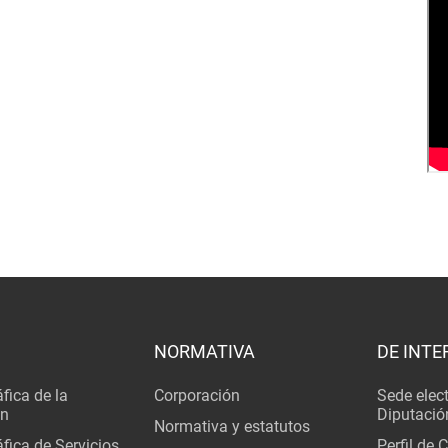
NORMATIVA
DE INTE
fica de la
Corporación
Sede elec
ón
Diputació
Normativa y estatutos
fica de Servicios
Perfil de 