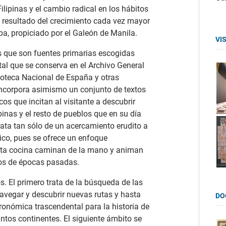
Filipinas y el cambio radical en los hábitos
o resultado del crecimiento cada vez mayor
pa, propiciado por el Galeón de Manila.
VI
s que son fuentes primarias escogidas
al que se conserva en el Archivo General
blioteca Nacional de España y otras
 incorpora asimismo un conjunto de textos
os que incitan al visitante a descubrir
pinas y el resto de pueblos que en su día
rata tan sólo de un acercamiento erudito a
rico, pues se ofrece un enfoque
a alta cocina caminan de la mano y animan
tos de épocas pasadas.
. El primero trata de la búsqueda de las
avegar y descubrir nuevas rutas y hasta
DO
onómica trascendental para la historia de
intos continentes. El siguiente ámbito se