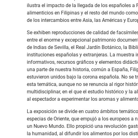
ilustra el impacto de la llegada de los españoles a 
alimenticios en Filipinas y el resto del mundo com
de los intercambios entre Asia, las Américas y Euro
Se exhiben reproducciones de calidad de facsímile
entre el enorme y excepcional patrimonio document
de Indias de Sevilla, el Real Jardín Botánico, la Bi
instituciones españolas y extranjeras. La muestra
informativos, recursos gráficos y elementos didáctic
una parte de nuestra historia, común a España, Fili
estuvieron unidos bajo la corona española. No se t
esta temática, aunque no se renuncia al rigor histó
multidisciplinar, en el que el estudio histórico y l
al espectador a experimentar los aromas y alimen
La exposición se divide en cuatro ámbitos temáticos
especias de Oriente, que empujó a los europeos a n
un Nuevo Mundo. Ello propició una revolución gastr
la humanidad, al difundir los alimentos por los dist