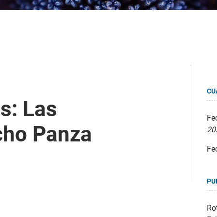
CU
s: Las
Fec
cho Panza
20
Fe
PU
Rot