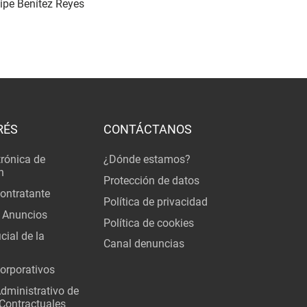
lipe Benítez Reyes
RÉS
CONTÁCTANOS
trónica de
¿Dónde estamos?
n
Protección de datos
Contratante
Política de privacidad
 Anuncios
Política de cookies
cial de la
Canal denuncias
orporativos
Administrativo de
Contractuales