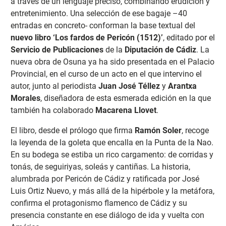
a través de un lenguaje preciso, combinando erudición y
entretenimiento. Una selección de ese bagaje –40
entradas en concreto- conforman la base textual del
nuevo libro ‘Los fardos de Pericón (1512)’
, editado por el
Servicio de Publicaciones
de la
Diputación de Cádiz
. La
nueva obra de Osuna ya ha sido presentada en el Palacio
Provincial, en el curso de un acto en el que intervino el
autor, junto al periodista
Juan José Téllez
y
Arantxa
Morales
, diseñadora de esta esmerada edición en la que
también ha colaborado
Macarena Llovet
.
El libro, desde el prólogo que firma
Ramón Soler
, recoge
la leyenda de la goleta que encalla en la Punta de la Nao.
En su bodega se estiba un rico cargamento: de corridas y
tonás, de seguiriyas, soleás y cantiñas. La historia,
alumbrada por Pericón de Cádiz y ratificada por José
Luis Ortiz Nuevo, y más allá de la hipérbole y la metáfora,
confirma el protagonismo flamenco de Cádiz y su
presencia constante en ese diálogo de ida y vuelta con