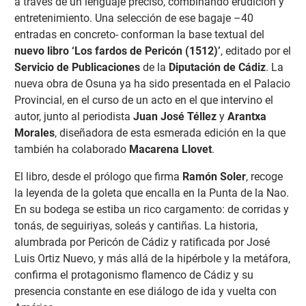
a través de un lenguaje preciso, combinando erudición y
entretenimiento. Una selección de ese bagaje –40
entradas en concreto- conforman la base textual del
nuevo libro ‘Los fardos de Pericón (1512)’
, editado por el
Servicio de Publicaciones
de la
Diputación de Cádiz
. La
nueva obra de Osuna ya ha sido presentada en el Palacio
Provincial, en el curso de un acto en el que intervino el
autor, junto al periodista
Juan José Téllez
y
Arantxa
Morales
, diseñadora de esta esmerada edición en la que
también ha colaborado
Macarena Llovet
.
El libro, desde el prólogo que firma
Ramón Soler
, recoge
la leyenda de la goleta que encalla en la Punta de la Nao.
En su bodega se estiba un rico cargamento: de corridas y
tonás, de seguiriyas, soleás y cantiñas. La historia,
alumbrada por Pericón de Cádiz y ratificada por José
Luis Ortiz Nuevo, y más allá de la hipérbole y la metáfora,
confirma el protagonismo flamenco de Cádiz y su
presencia constante en ese diálogo de ida y vuelta con