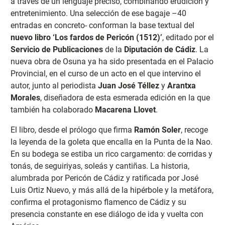
a través de un lenguaje preciso, combinando erudición y
entretenimiento. Una selección de ese bagaje –40
entradas en concreto- conforman la base textual del
nuevo libro ‘Los fardos de Pericón (1512)’
, editado por el
Servicio de Publicaciones
de la
Diputación de Cádiz
. La
nueva obra de Osuna ya ha sido presentada en el Palacio
Provincial, en el curso de un acto en el que intervino el
autor, junto al periodista
Juan José Téllez
y
Arantxa
Morales
, diseñadora de esta esmerada edición en la que
también ha colaborado
Macarena Llovet
.
El libro, desde el prólogo que firma
Ramón Soler
, recoge
la leyenda de la goleta que encalla en la Punta de la Nao.
En su bodega se estiba un rico cargamento: de corridas y
tonás, de seguiriyas, soleás y cantiñas. La historia,
alumbrada por Pericón de Cádiz y ratificada por José
Luis Ortiz Nuevo, y más allá de la hipérbole y la metáfora,
confirma el protagonismo flamenco de Cádiz y su
presencia constante en ese diálogo de ida y vuelta con