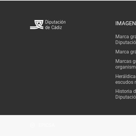
IMAGEN
Marca grá
Diputaci
Marca grá
Marcas gr
organism
Heráldica
escudos 
Historia 
Diputació
EPICSA