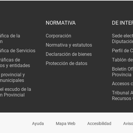
NORMATIVA
DE INTE
fica de la
Corporación
Sede elec
ón
Diputació
Normativa y estatutos
fica de Servicios
Perfil de 
Declaración de bienes
áficas de
Tablón de
Protección de datos
os y entidades
Boletín Ofi
 provincial y
Província
municipales
Accesos c
del escudo de la
Tribunal 
n Provincial
Recursos 
Ayuda
Mapa Web
Accesibilidad
Aviso