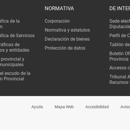
NORMATIVA
DE INTE
fica de la
Corporación
Sede elec
ón
Diputació
Normativa y estatutos
fica de Servicios
Perfil de 
Declaración de bienes
áficas de
Tablón de
Protección de datos
os y entidades
Boletín Ofi
 provincial y
Província
municipales
Accesos c
del escudo de la
Tribunal 
n Provincial
Recursos 
Ayuda
Mapa Web
Accesibilidad
Aviso