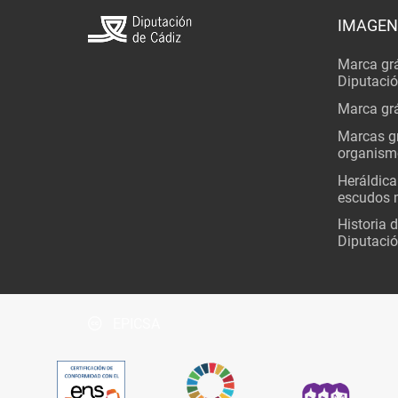
IMAGEN
Marca grá
Diputaci
Marca grá
Marcas gr
organism
Heráldica
escudos 
Historia 
Diputació
EPICSA