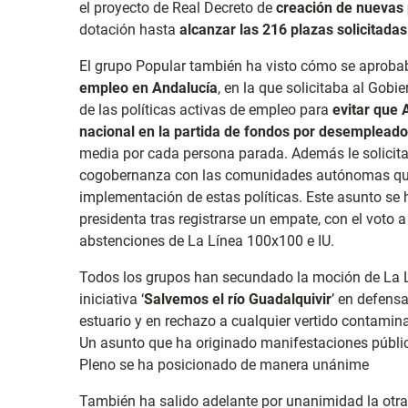
el proyecto de Real Decreto de
creación de nuevas 
dotación hasta
alcanzar las 216 plazas solicitadas
El grupo Popular también ha visto cómo se aprob
empleo en Andalucía
, en la que solicitaba al Gob
de las políticas activas de empleo para
evitar que 
nacional en la partida de fondos por desempleado
media por cada persona parada. Además le solicit
cogobernanza con las comunidades autónomas que l
implementación de estas políticas. Este asunto se h
presidenta tras registrarse un empate, con el voto a
abstenciones de La Línea 100x100 e IU.
Todos los grupos han secundado la moción de La 
iniciativa ‘
Salvemos el río Guadalquivir
’ en defensa
estuario y en rechazo a cualquier vertido contamin
Un asunto que ha originado manifestaciones pública
Pleno se ha posicionado de manera unánime
También ha salido adelante por unanimidad la otra