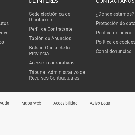
DE INTERÉS
CONTÁCTANOS
Sede electrónica de
¿Dónde estamos?
Diputación
utos
Protección de dat
Perfil de Contratante
enes
Política de privac
Tablón de Anuncios
os
Política de cookie
Boletín Oficial de la
Canal denuncias
Província
Accesos corporativos
Tribunal Administrativo de
Recursos Contractuales
yuda
Mapa Web
Accesibilidad
Aviso Legal