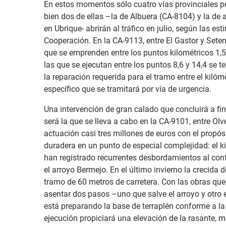
En estos momentos sólo cuatro vías provinciales pe
bien dos de ellas –la de Albuera (CA-8104) y la d
en Ubrique- abrirán al tráfico en julio, según las 
Cooperación. En la CA-9113, entre El Gastor y Seteni
que se emprenden entre los puntos kilométricos 1,5 
las que se ejecutan entre los puntos 8,6 y 14,4 se t
la reparación requerida para el tramo entre el kilóm
específico que se tramitará por vía de urgencia.
Una intervención de gran calado que concluirá a fi
será la que se lleva a cabo en la CA-9101, entre Olv
actuación casi tres millones de euros con el propós
duradera en un punto de especial complejidad: el ki
han registrado recurrentes desbordamientos al confl
el arroyo Bermejo. En el último invierno la crecida
tramo de 60 metros de carretera. Con las obras que 
asentar dos pasos –uno que salve el arroyo y otro el
está preparando la base de terraplén conforme a l
ejecución propiciará una elevación de la rasante, má