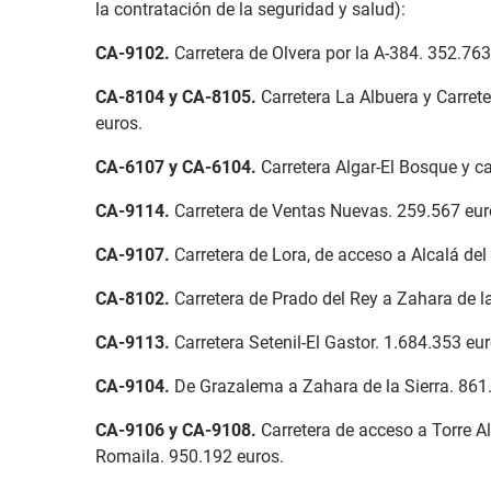
la contratación de la seguridad y salud):
CA-9102
.
Carretera de Olvera por la A-384. 352.763
CA-8104 y CA-8105
.
Carretera La Albuera y Carre
euros.
CA-6107 y CA-6104
.
Carretera Algar-El Bosque y ca
CA-9114
.
Carretera de Ventas Nuevas. 259.567 eur
CA-9107
.
Carretera de Lora, de acceso a Alcalá del
CA-8102
.
Carretera de Prado del Rey a Zahara de la
CA-9113
.
Carretera Setenil-El Gastor. 1.684.353 e
CA-9104
.
De Grazalema a Zahara de la Sierra. 861
CA-9106 y CA-9108
.
Carretera de acceso a Torre A
Romaila. 950.192 euros.