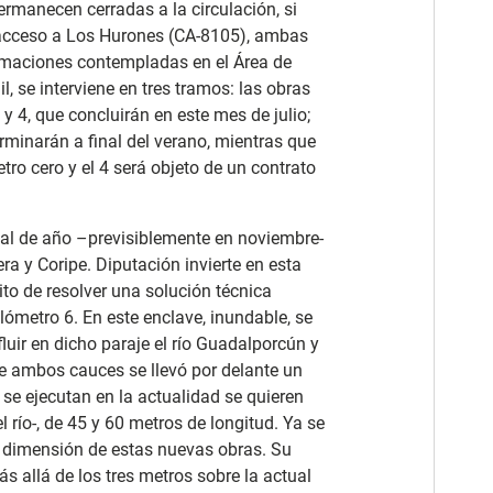
rmanecen cerradas a la circulación, si
e acceso a Los Hurones (CA-8105), ambas
estimaciones contempladas en el Área de
l, se interviene en tres tramos: las obras
y 4, que concluirán en este mes de julio;
erminarán a final del verano, mientras que
etro cero y el 4 será objeto de un contrato
nal de año –previsiblemente en noviembre-
era y Coripe. Diputación invierte en esta
ito de resolver una solución técnica
lómetro 6. En este enclave, inundable, se
uir en dicho paraje el río Guadalporcún y
 de ambos cauces se llevó por delante un
se ejecutan en la actualidad se quieren
 río-, de 45 y 60 metros de longitud. Ya se
a dimensión de estas nuevas obras. Su
s allá de los tres metros sobre la actual