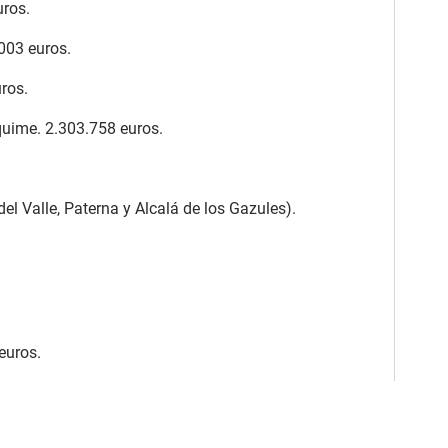
uros.
003 euros.
ros.
quime. 2.303.758 euros.
el Valle, Paterna y Alcalá de los Gazules).
euros.