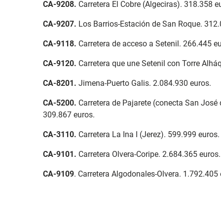
CA-9208
.
Carretera El Cobre (Algeciras). 318.358 e
CA-9207
.
Los Barrios-Estación de San Roque. 312.
CA-9118
.
Carretera de acceso a Setenil. 266.445 eu
CA-9120.
Carretera que une Setenil con Torre Alhá
CA-8201
.
Jimena-Puerto Galis. 2.084.930 euros.
CA-5200
.
Carretera de Pajarete (conecta San José d
309.867 euros.
CA-3110
.
Carretera La Ina I (Jerez). 599.999 euros.
CA-9101
.
Carretera Olvera-Coripe. 2.684.365 euros.
CA-9109
. Carretera Algodonales-Olvera. 1.792.405 