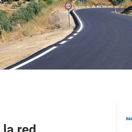
IM
 la red