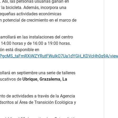
s. Así, las personas usuarias ganan en
 la bicicleta. Además, incorpora una
pequeñas actividades económicas
on potencial de crecimiento en el marco de
arrollará en las instalaciones del centro
 14:00 horas y de 16:00 a 19:00 horas.
ión está disponible en
cj4zPgcMS_taFmRXjWZYRutFWulkO7Ua1dYGH_KDVcHh0q9A/vie
ollará en septiembre una serie de talleres
educativos de
Ubrique, Grazalema, La
to de actividades a través de la Agencia
adscritos al Área de Transición Ecológica y