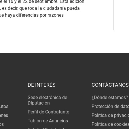
 el 16 y el 22 de septiembre. Esta edición
, es decir, que toda la ciudadanía pueda
que haya diferencias por razones
DE INTERÉS
CONTÁCTANOS
Sede electrónica de
¿Dónde estamos?
Diputación
utos
Protección de dat
Perfil de Contratante
enes
Política de privac
Tablón de Anuncios
os
Política de cookie