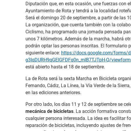
Diputación que, en esta ocasión, une fuerzas con el
Ayuntamiento de Rota y tendrá a la localidad roteñ
Será el domingo 20 de septiembre, a partir de las 1
La organización, que cuenta también con la colabo
Ciclismo, ha programado una jornada pensada para d
unos 7 kilómetros. Además de la marcha, habrá otra
podrán optar las personas inscritas. El formulario 
siguiente enlace:
https://docs.google.com/forms
g3IqDURH9qGElGFDFq0n_mlB7TJTpH-Q/viewform
está abierto hasta el 18 de septiembre.
La de Rota será la sexta Marcha en Bicicleta organ
Fernando, Cádiz, La Línea, la Vía Verde de la Sierr
en las ediciones anteriores.
Por otro lado, los días 11 y 12 de septiembre se ce
mecánica de bicicletas
. La acción formativa consta
cualquier persona interesada. La idea es facilitar
reparación de bicicletas, incluyendo ajustes de fre