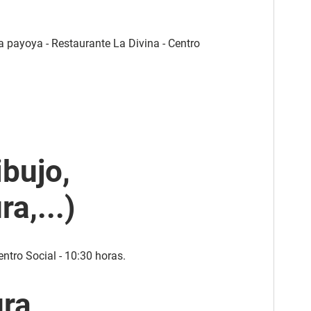
a payoya - Restaurante La Divina - Centro
ibujo,
ra,...)
ntro Social - 10:30 horas.
ura