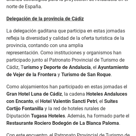
norte de España.
Delegación de la provincia de Cádiz
La delegación gaditana que participa en estas jornadas
refleja la diversidad y calidad de la oferta turística de la
provincia, contando con una amplia
representación.
Como instituciones y organismos han
participado junto al Patronato Provincial de Turismo de
Cádiz, T
urismo y Deporte de Andalucía
, el
Ayuntamiento
de Vejer de la Frontera
y
Turismo de San Roque
.
Como alojamientos han participado en estas jornadas el
Gran Hotel Luna de Cádiz
, la cadena
Hoteles Andaluces
con Encanto
, el
Hotel Valentín Sancti Petri
, el
Suites
Cortijo Fontanilla
y la red de hoteles rurales de
Diputación
Tugasa Hoteles
. Además, ha formado parte el
Restaurante Rociero Bodegón de La Blanca Paloma
.
Con este encuentro, el Patronato Provincial de Turismo de