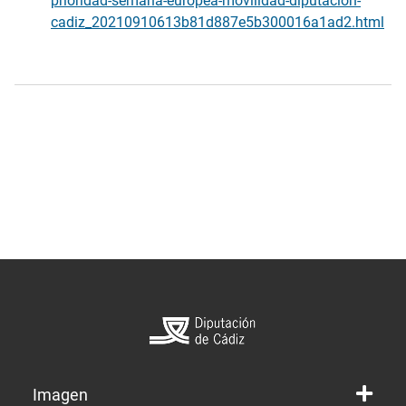
prioridad-semana-europea-movilidad-diputacion-
cadiz_20210910613b81d887e5b300016a1ad2.html
Imagen