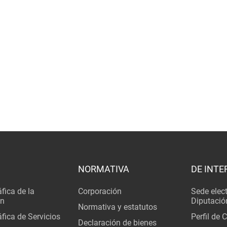
NORMATIVA
DE INTE
fica de la
Corporación
Sede elec
ón
Diputació
Normativa y estatutos
fica de Servicios
Perfil de 
Declaración de bienes